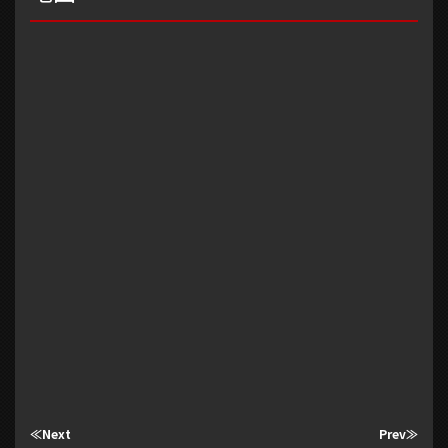
≪Next
Prev≫